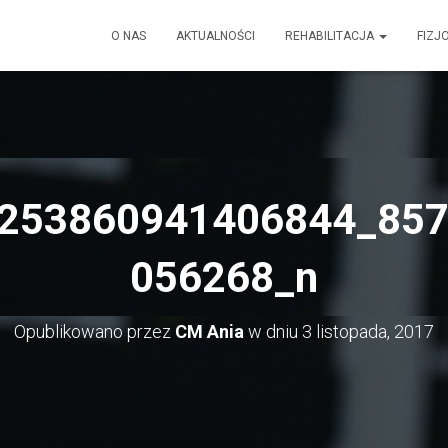
O NAS
AKTUALNOŚCI
REHABILITACJA
FIZJ
253860941406844_85
056268_n
Opublikowano przez
CM Ania
w dniu
3 listopada, 2017