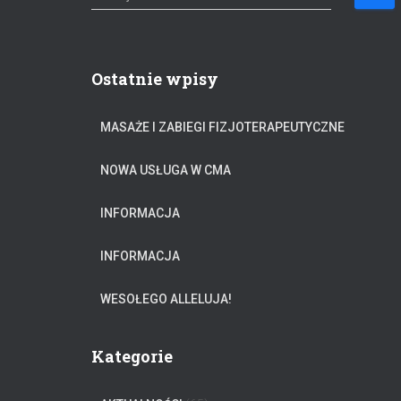
z
u
k
a
Ostatnie wpisy
j
:
MASAŻE I ZABIEGI FIZJOTERAPEUTYCZNE
NOWA USŁUGA W CMA
INFORMACJA
INFORMACJA
WESOŁEGO ALLELUJA!
Kategorie