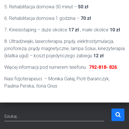
5. Rehabilitacja domowa 30 minut –
50 zł
6. Rehabilitacja domowa 1 godzina –
70 zł
7. Kinesiotaping – duże okolice
17 zł
, małe okolice
10 zł
8. Ultradźwięki, laseroterapia, prądy, elektrostymulacja,
jonoforeza, prądy magnetyczne, lampa Solux, kinezyterapia
(klatka ugul) – koszt pojedynczego zabiegu
12 zł
Więcej informacji pod numerem telefonu :
792-818- 826
.
Nasi fizjoterapeuci – Monika Gałaj, Piotr Barańczyk,
Paulina Perska, Ilona Gnus
S
Szukaj …
z
u