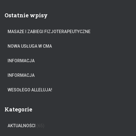
k
a
Ostatnie wpisy
j
:
MASAŻE I ZABIEGI FIZJOTERAPEUTYCZNE
NOWA USŁUGA W CMA
INFORMACJA
INFORMACJA
WESOŁEGO ALLELUJA!
Kategorie
AKTUALNOŚCI
(65)