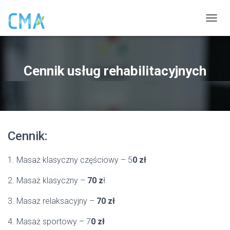
P
R
Z
E
Ł
Cennik usług rehabilitacyjnych
Ą
C
Z
N
A
W
Cennik:
I
G
A
1. Masaż klasyczny częściowy – 5
0 zł
C
J
2. Masaż klasyczny –
70 z
ł
Ę
3. Masaż relaksacyjny –
70 zł
4. Masaż sportowy – 7
0 zł