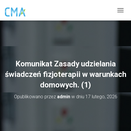
P
R
Z
E
Ł
Ą
C
Z
N
Komunikat Zasady udzielania
A
W
świadczeń fizjoterapii w warunkach
I
G
domowych. (1)
A
C
Opublikowano przez
admin
w dniu
17 lutego, 2026
J
Ę