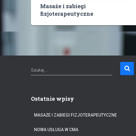
Masaże i zabiegi
fizjoterapeutyczne
S
Szukaj …
z
u
k
a
Ostatnie wpisy
j
:
MASAŻE I ZABIEGI FIZJOTERAPEUTYCZNE
NOWA USŁUGA W CMA