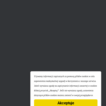
Używamy informacji zapisanych za pomocą plików cookies w celu
zapewnienia maksymalnej wygody w korzystaniu z naszego serwisu.
Jeżeli wyrażasz zgodę na zapisywanie informacji zawartej w cookies
kliknij przycisk „Akceptuj”. Jeśli nie wyrażasz zgody, ustawienia
dotyczące plików cookies możesz zmienić w swojej przeglądarce.
Akceptuje