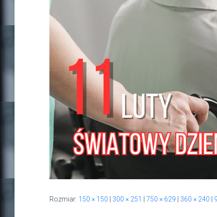
Rozmiar:
150 × 150
|
300 × 251
|
750 × 629
|
360 × 240
|