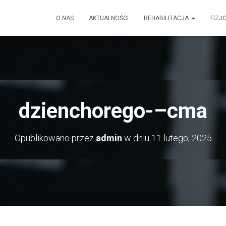
O NAS
AKTUALNOŚCI
REHABILITACJA
FIZJ
dzienchorego-–cma
Opublikowano przez
admin
w dniu
11 lutego, 2025