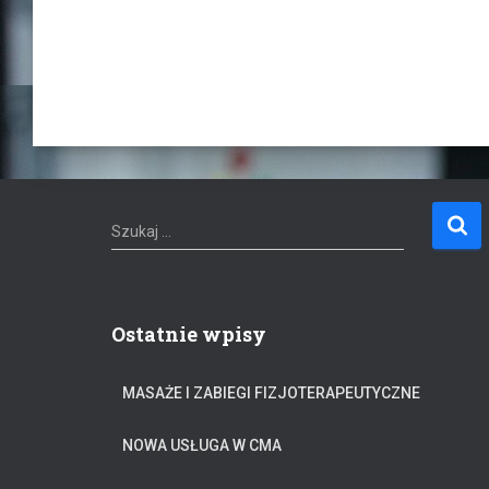
S
Szukaj …
z
u
k
a
Ostatnie wpisy
j
:
MASAŻE I ZABIEGI FIZJOTERAPEUTYCZNE
NOWA USŁUGA W CMA