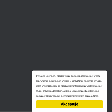
Używamy informacji zapisanych za pomocą plików cookies w celu
zapewnienia maksymalnej wygody w korzystaniu z naszego serwisu.
Jeżeli wyrażasz zgodę na zapisywanie informacji zawartej w cookies
kliknij przycisk „Akceptuj”. Jeśli nie wyrażasz zgody, ustawienia
dotyczące plików cookies możesz zmienić w swojej przeglądarce.
Akceptuje