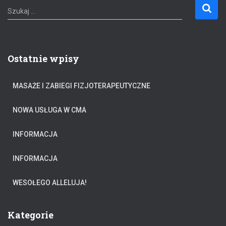
S
Szukaj …
z
u
k
a
Ostatnie wpisy
j
:
MASAŻE I ZABIEGI FIZJOTERAPEUTYCZNE
NOWA USŁUGA W CMA
INFORMACJA
INFORMACJA
WESOŁEGO ALLELUJA!
Kategorie