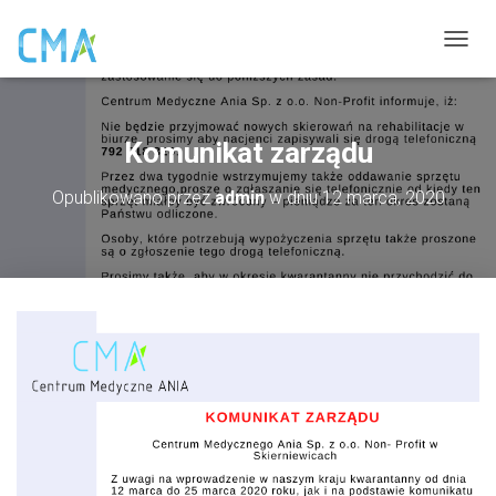
P
R
Z
E
Ł
Komunikat zarządu
Ą
C
Opublikowano przez
admin
w dniu
12 marca, 2020
Z
N
A
W
I
G
A
C
J
Ę