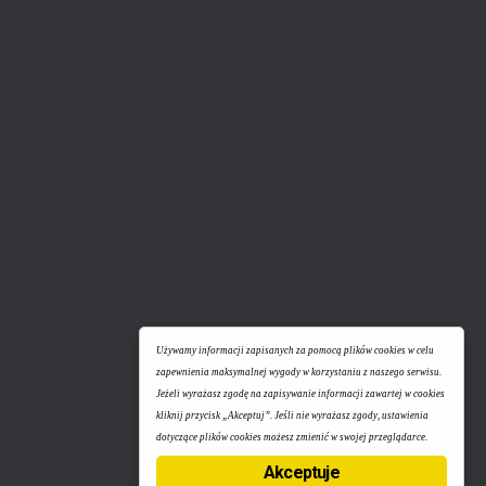
Używamy informacji zapisanych za pomocą plików cookies w celu
zapewnienia maksymalnej wygody w korzystaniu z naszego serwisu.
Jeżeli wyrażasz zgodę na zapisywanie informacji zawartej w cookies
kliknij przycisk „Akceptuj”. Jeśli nie wyrażasz zgody, ustawienia
dotyczące plików cookies możesz zmienić w swojej przeglądarce.
Akceptuje