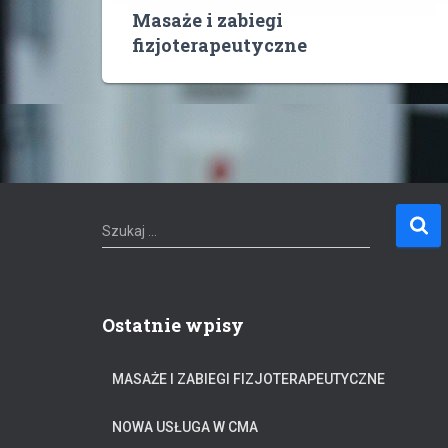
Masaże i zabiegi
fizjoterapeutyczne
S
Szukaj …
z
u
k
a
Ostatnie wpisy
j
:
MASAŻE I ZABIEGI FIZJOTERAPEUTYCZNE
NOWA USŁUGA W CMA