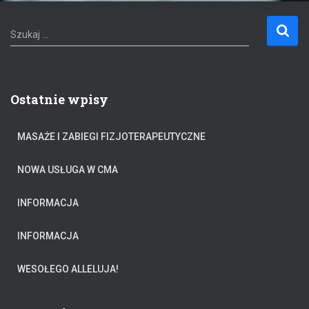
S
Szukaj …
z
u
k
a
Ostatnie wpisy
j
:
MASAŻE I ZABIEGI FIZJOTERAPEUTYCZNE
NOWA USŁUGA W CMA
INFORMACJA
INFORMACJA
WESOŁEGO ALLELUJA!