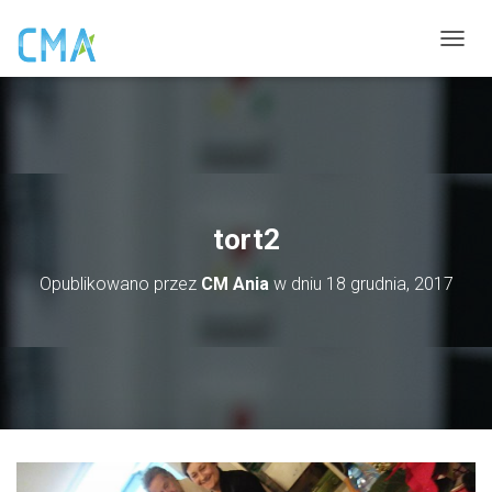
P
R
Z
E
Ł
Ą
C
Z
N
tort2
A
W
Opublikowano przez
CM Ania
w dniu
18 grudnia, 2017
I
G
A
C
J
Ę